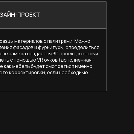
0
ИЗАЙН-ПРОЕКТ
бразцы материалов с палитрами. Можно
Пос
ения фасадов и фурнитуры, определиться
зак
сле замера создается 3D проект, который
рас
деть с помощью VR очков (дополненная
дог
те как мебель будет смотреться именно
нал
сете корректировки, если необходимо.
усл