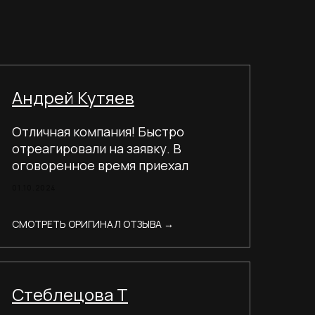
Андрей Кутяев
Отличная компания! Быстро
отреагировали на заявку. В
оговоренное время приехал
дизайнер-замерщик Анатолий.
01.10.2024
СМОТРЕТЬ ОРИГИНАЛ ОТЗЫВА →
Стеблецова Т