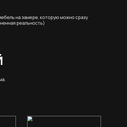
ебель на замере, которую можно сразу
лненная реальность)
Й
ма.
мебели — это просто и приятно.