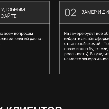
02
М УДОБНЫМ
ЗАМЕР И Д
 САЙТЕ
по всем вопросам,
На замере будут все о
едварительный расчет.
выбрать дизайн оформл
.
с цветовой схемой. По
сразу можно будет уви
реальность). Вы увиди
на месте замера и вне