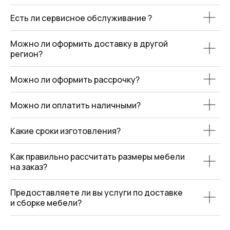
Есть ли сервисное обслуживание ?
Я даю согласие
на обработку персональных данных
и выражаю согласие на
получение новостных
Можно ли оформить доставку в другой
рассылок
в соответствии и на условиях, указанных в
регион?
Политике конфиденциальности
Можно ли оформить рассрочку?
Отправить
Можно ли оплатить наличными?
Краснодарский край:
+7(861)217-68-55
Какие сроки изготовления?
Ростов-на-Дону:
+7(863)303-36-03
Как правильно рассчитать размеры мебели
на заказ?
Предоставляете ли вы услуги по доставке
© 2011—2025
Каталог
и сборке мебели?
Lotos Group
Кухни
ООО «Лотос групп»
Шкафы