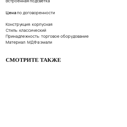
Встроенная подсветка
Цена
по договоренности
Конструкция: корпусная
Стиль: классический
Принадлежность: торговое оборудование
Материал: МДФ в эмали
СМОТРИТЕ ТАКЖЕ
НАШ СЕРВИС ДЛЯ ВАС
ГАРАНТИЯ И СЕРВИС
Благодаря тому, что у нас собственная служба
доставки и свои сборщики — мы даем