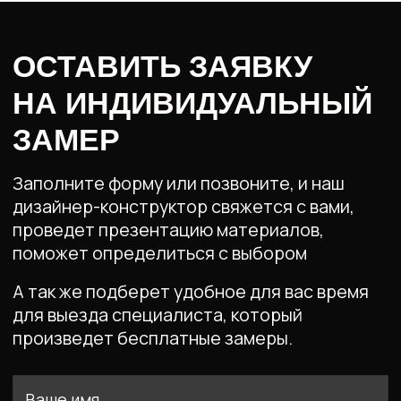
График работы:
Столы
Тумбы
Пн-Вс с 09:00
до 19:00
Комоды
Кровати
Гардеробные
Мебель для ванных
Мебель для детских
Мебель для спален
Мебель для отелей
Офисная мебель
Полезная
информация
Доставка и оплата
Политика обработки
персональных данных
Контакты
Краснодарский край
Офисы и производства:
Краснодар, Геленджик,
Новороссийск, Крымск
Анапа